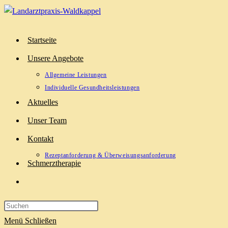
Zum
Inhalt
springen
Startseite
Unsere Angebote
Allgemeine Leistungen
Individuelle Gesundheitsleistungen
Aktuelles
Unser Team
Kontakt
Rezeptanforderung & Überweisungsanforderung
Schmerztherapie
Website-
Suche
umschalten
Menü
Schließen